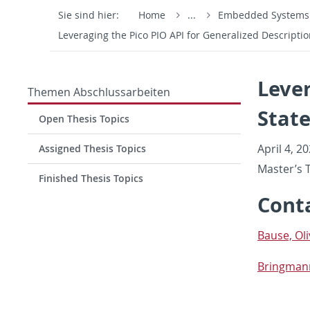
Sie sind hier:
Home
...
Embedded System
Leveraging the Pico PIO API for Generalized Descripti
Lever
Themen Abschlussarbeiten
Stat
Open Thesis Topics
April 4, 2
Assigned Thesis Topics
Mas­ter’s T
Finished Thesis Topics
Con­t
Bause, Oli
Bring­mann