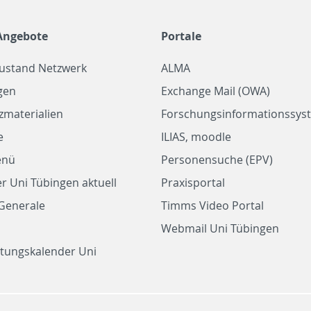
Angebote
Portale
zustand Netzwerk
ALMA
gen
Exchange Mail (OWA)
zmaterialien
Forschungsinformationssyst
e
ILIAS, moodle
enü
Personensuche (EPV)
r Uni Tübingen aktuell
Praxisportal
Generale
Timms Video Portal
Webmail Uni Tübingen
ltungskalender Uni