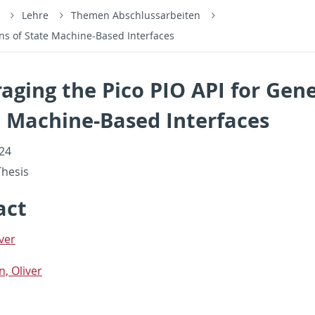
s
Lehre
Themen Abschlussarbeiten
ons of State Machine-Based Interfaces
aging the Pico PIO API for Gene
e Machine-Based Interfaces
024
he­sis
act
ver
, Oliver