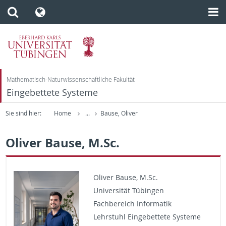
Mathematisch-Naturwissenschaftliche Fakultät
Eingebettete Systeme
Sie sind hier:
Home
...
Bause, Oliver
Oliver Bause, M.Sc.
Oliver Bause, M.​Sc.
Uni­ver­sität Tübin­gen
Fach­bere­ich In­for­matik
Lehrstuhl Einge­bet­tete Sys­teme