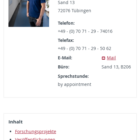
Sand 13
72076 Tübin­gen
Tele­fon
+49 - (0) 70 71 - 29 - 74016
Tele­fax
+49 - (0) 70 71 - 29 - 50 62
E-Mail
Mail
Büro
Sand 13, B206
Sprech­stunde
by ap­point­ment
In­halt
Forschung­spro­jekte
Veröffentlichun­gen