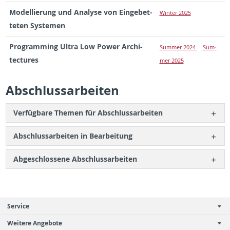
Mod­el­lierung und Analyse von Einge­bet­
Win­ter 2025
teten Sys­te­men
Pro­gram­ming Ultra Low Power Ar­chi­
Sum­mer 2024
Sum­
tec­tures
mer 2025
Ab­schlus­sar­beiten
Verfügbare The­men für Ab­schlus­sar­beiten
Ab­schlus­sar­beiten in Bear­beitung
Abgeschlossene Ab­schlus­sar­beiten
Service
Weitere Angebote