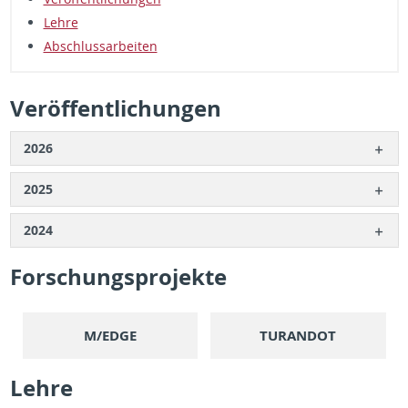
Lehre
Ab­schlus­sar­beiten
Veröffentlichun­gen
2026
2025
2024
Forschung­spro­jekte
M/EDGE
TU­RAN­DOT
Lehre