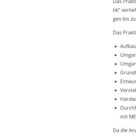
Das Prak­t
tik” ver­ti
gen bis zu
Das Prak­t
Auf­bau
Um­gang
Um­gang
Grund­l
Ent­wur
Ver­ste
Hard­wa
Durch­f
mit ME
Da die An­z