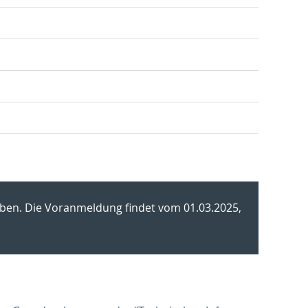
ge­ben. Die Vor­an­mel­dung fin­det vom 01.03.2025,