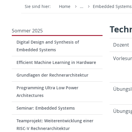
Sie sind hier:
Home
...
Embedded System
Tech
Sommer 2025
Digital Design and Synthesis of
Do­zent
Embedded Systems
Vor­le­su
Efficient Machine Learning in Hardware
Grundlagen der Rechnerarchitektur
Programming Ultra Low Power
Übungs­l
Architectures
Seminar: Embedded Systems
Übungs­
Teamprojekt: Weiterentwicklung einer
RISC-V Rechnerarchitektur