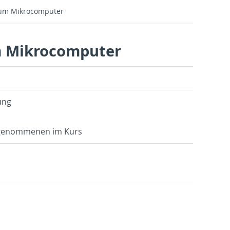
ikum Mikrocomputer
um Mikrocomputer
hung
­ge­nom­me­nen im Kurs