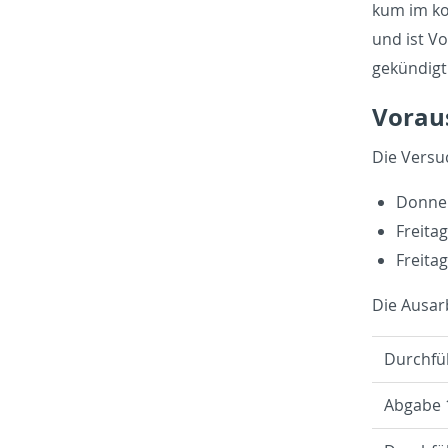
kum im kom
und ist Vo
ge­kün­digt
Vor­aus
Die Ver­su­
Don­ne
Frei­ta
Frei­ta
Die Aus­ar
Durch­fü
Ab­ga­be 