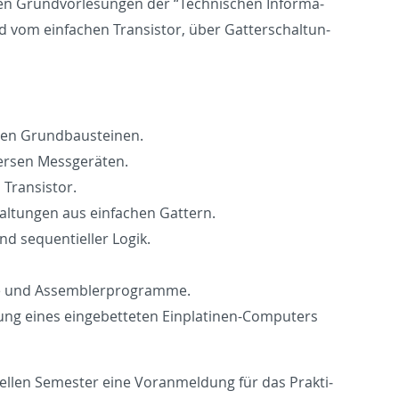
en Grund­vor­le­sun­gen der “Tech­ni­schen In­for­ma­
nd vom ein­fa­chen Tran­sis­tor, über Gat­ter­schal­tun­
­den Grund­bau­stei­nen.
er­sen Mess­ge­rä­ten.
Tran­sis­tor.
al­tun­gen aus ein­fa­chen Gat­tern.
d se­quen­ti­el­ler Logik.
e und As­sem­bler­pro­gram­me.
g eines ein­ge­bet­te­ten Ein­pla­ti­nen-Com­pu­ters
­el­len Se­mes­ter eine Vor­an­mel­dung für das Prak­ti­