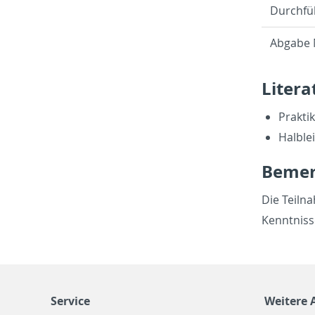
Durch­fü
Ab­ga­be
Li­te­ra
Prak­ti­
Halb­le
Be­me
Die Teil­na
Kennt­nis­s
Service
Weitere 