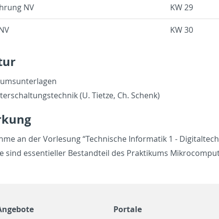
h­rung NV
KW 29
 NV
KW 30
­tur
kums­un­ter­la­gen
it­erschal­tungs­tech­nik (U. Tiet­ze, Ch. Schenk)
r­kung
h­me an der Vor­le­sung “Tech­ni­sche In­for­ma­tik 1 - Di­gi­tal­te
e sind es­sen­ti­el­ler Be­stand­teil des Prak­ti­kums Mi­kro­com­pu­
Angebote
Portale