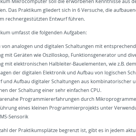
i­kum Mi­kro­com­pu­ter soll die er­wor­be­nen Kennt­nis­se aus d
e­fen. Das Prak­ti­kum glie­dert sich in 6 Ver­su­che, die auf­bau­e
m rech­ner­ge­stütz­ten Ent­wurf füh­ren.
i­kum um­fasst die fol­gen­den Auf­ga­ben:
 von ana­lo­gen und di­gi­ta­len Schal­tun­gen mit ent­spre­chen
 mit Ge­rä­ten wie Os­zil­lo­skop, Funk­ti­ons­ge­ne­ra­tor und di­v
 mit elek­tro­ni­schen Halb­lei­ter-Bau­ele­men­ten, wie z.B. dem 
a­gen der di­gi­ta­len Elek­tro­nik und Auf­bau von lo­gi­schen Sch
f und Auf­bau di­gi­ta­ler Schal­tun­gen aus kom­bi­na­to­ri­scher un
­hen der Schal­tung einer sehr ein­fa­chen CPU.
re­na­he Pro­gram­mier­erfah­run­gen durch Mi­kro­pro­gram­m
üh­rung eines klei­nen Pro­gram­mier­pro­jekts unter Ver­wen­dun
MS-Sen­so­rik
ahl der Prak­ti­kums­plät­ze be­grenzt ist, gibt es in jedem ak­tu