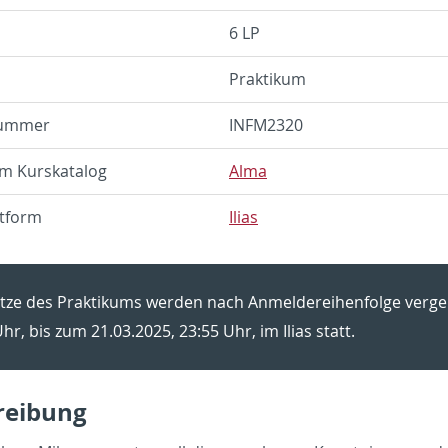
6 LP
Prak­ti­kum
num­mer
IN­F­M2320
im Kurs­ka­ta­log
Alma
t­form
Ilias
t­ze des Prak­ti­kums wer­den nach An­mel­de­rei­hen­fol­ge ver­
hr, bis zum 21.03.2025, 23:55 Uhr, im Ilias statt.
rei­bung