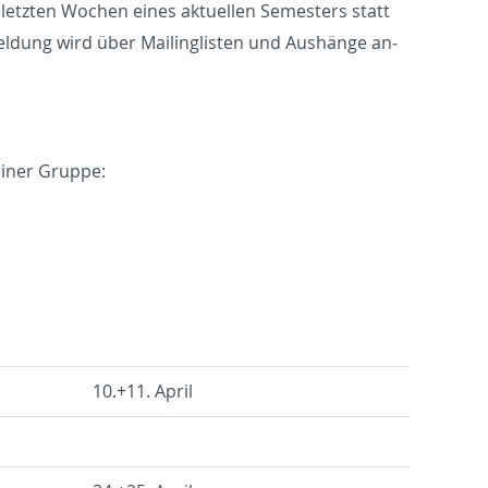
etz­ten Wo­chen eines ak­tu­el­len Se­mes­ters statt
el­dung wird über Mai­ling­lis­ten und Aus­hän­ge an­
 einer Grup­pe:
10.+11. April