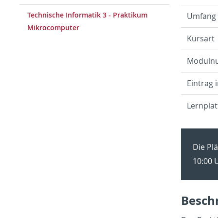
Technische Informatik 3 - Praktikum
Um­fang
Mikrocomputer
Kurs­art
Mo­dul­
Ein­trag 
Lern­plat
Die Plä
10:00 U
Be­sch