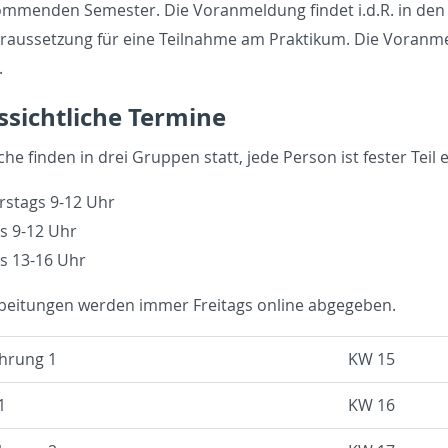
­men­den Se­mes­ter. Die Vor­an­mel­dung fin­det i.d.R. in den l
r­aus­set­zung für eine Teil­nah­me am Prak­ti­kum. Die Vor­an­m
.
­sicht­li­che Ter­mi­ne
che fin­den in drei Grup­pen statt, jede Per­son ist fes­ter Teil
rs­tags 9-12 Uhr
gs 9-12 Uhr
gs 13-16 Uhr
­bei­tun­gen wer­den immer Frei­tags on­line ab­ge­ge­ben.
h­rung 1
KW 15
1
KW 16