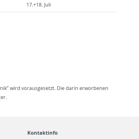
17.+18. Juli
ch­nik” wird vor­aus­ge­setzt. Die darin er­wor­be­nen
ter.
Kontaktinfo