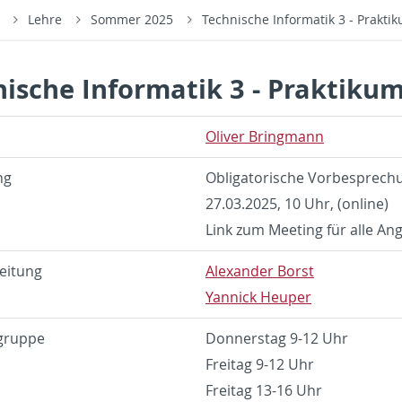
s
Lehre
Sommer 2025
Technische Informatik 3 - Prakt
nische Informatik 3 - Praktik
Oli­ver Bring­mann
ng
Ob­li­ga­to­ri­sche Vor­be­spre­c
27.03.2025, 10 Uhr, (on­line)
Link zum Mee­ting für alle An
ei­tung
Alex­an­der Borst
Yan­nick Heu­per
grup­pe
Don­ners­tag 9-12 Uhr
Frei­tag 9-12 Uhr
Frei­tag 13-16 Uhr