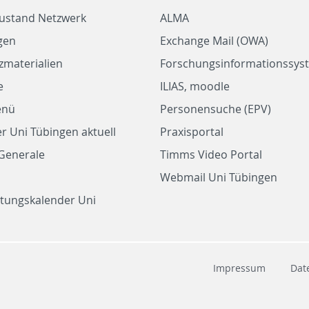
zustand Netzwerk
ALMA
gen
Exchange Mail (OWA)
zmaterialien
Forschungsinformationssyst
e
ILIAS, moodle
enü
Personensuche (EPV)
r Uni Tübingen aktuell
Praxisportal
Generale
Timms Video Portal
Webmail Uni Tübingen
ltungskalender Uni
Impressum
Dat