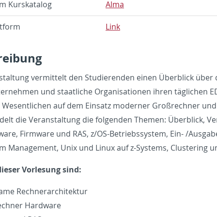
im Kurskat­a­log
Alma
­tform
Link
ei­bung
nstal­tung ver­mit­telt den Studieren­den einen Überblick über 
ernehmen und staatliche Or­gan­i­sa­tio­nen ihren täglichen E
 Wesentlichen auf dem Ein­satz mod­erner Großrech­ner und d
­delt die Ve­r­anstal­tung die fol­gen­den The­men: Überblick, Ve­
are, Firmware und RAS, z/OS-Be­trieb­ssys­tem, Ein- /Aus­gabev­er
m Man­age­ment, Unix und Linux auf z-Sys­tems, Clus­ter­ing und S
ieser Vor­lesung sind:
ame Rech­ner­ar­chitek­tur
ch­ner Hard­ware