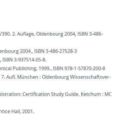
390. 2. Au­flage, Old­en­bourg 2004, ISBN 3-486-
ld­en­bourg 2004., ISBN 3-486-27528-3
, ISBN 3-937514-05-8.
ni­cal Pub­lish­ing, 1999., ISBN 978-1-57870-200-8
S. 7. Aufl. München : Old­en­bourg Wis­senschaftsver­
s­tra­tion: Cer­ti­fi­ca­tion Study Guide. Ketchum : MC
­tice Hall, 2001.