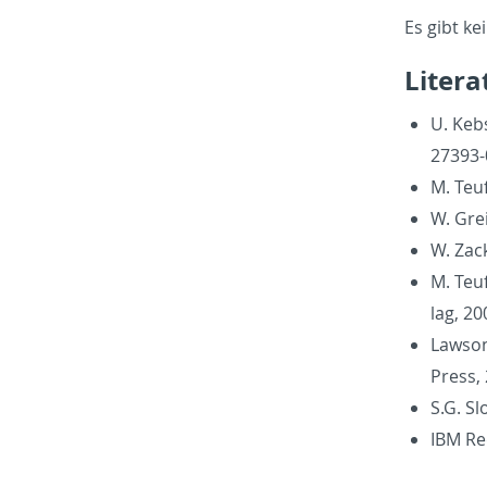
Es gibt ke
Lit­er­
U. Keb­
27393-
M. Teuf
W. Gre
W. Zack
M. Teuf
lag, 2
Law­son
Press,
S.G. Sl
IBM Re