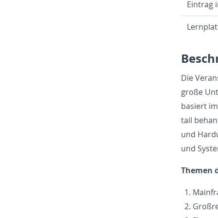
Ein­trag 
Lern­plat
Beschr
Die Ve­r­a
große Un­t
basiert im
tail be­han
und Hard­w
und Sys­te
The­men d
Main­fr
Großre