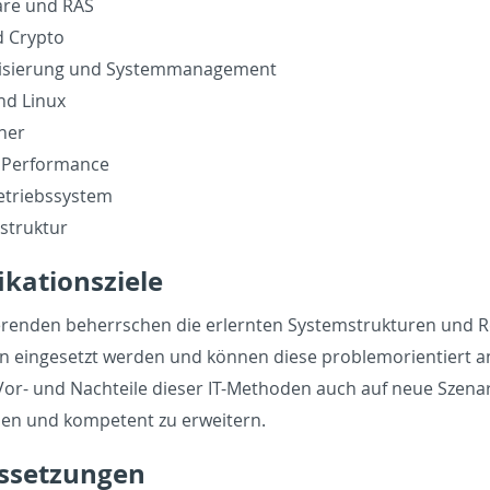
re und RAS
d Crypto
al­isierung und Sys­tem­man­age­ment
nd Linux
iner
 Per­for­mance
­trieb­ssys­tem
a­struk­tur
fika­tion­sziele
ren­den be­herrschen die er­lern­ten Sys­tem­struk­turen und R
einge­setzt wer­den und können diese prob­le­mori­en­tiert a
Vor- und Nachteile dieser IT-Meth­o­den auch auf neue Szenar­ien
n und kom­pe­tent zu er­weit­ern.
s­set­zun­gen