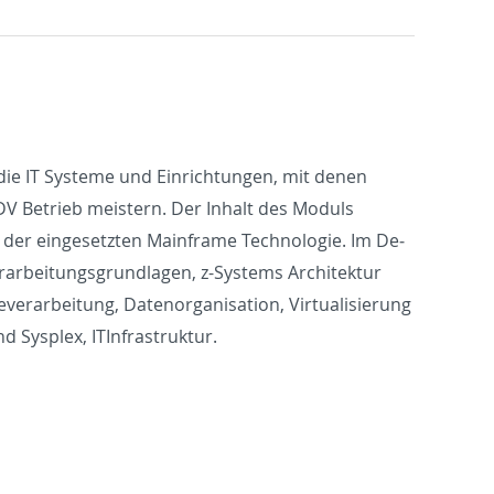
die IT Sys­teme und Ein­rich­tun­gen, mit denen
DV Be­trieb meis­tern. Der In­halt des Moduls
er einge­set­zten Main­frame Tech­nolo­gie. Im De­
r­ar­beitungs­grund­la­gen, z-Sys­tems Ar­chitek­tur
­ar­beitung, Datenor­gan­i­sa­tion, Vir­tu­al­isierung
ys­plex, IT­In­fra­struk­tur.