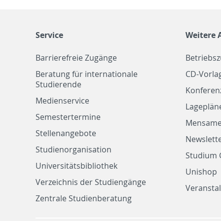
Service
Weitere 
Barrierefreie Zugänge
Betriebs
Beratung für internationale
CD-Vorla
Studierende
Konferen
Medienservice
Lageplän
Semestertermine
Mensam
Stellenangebote
Newslette
Studienorganisation
Studium 
Universitätsbibliothek
Unishop
Verzeichnis der Studiengänge
Veransta
Zentrale Studienberatung