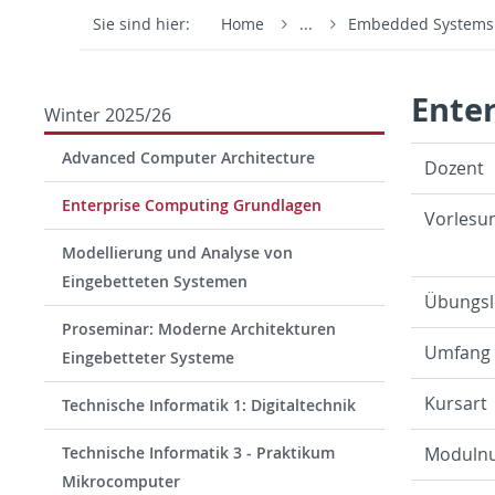
Sie sind hier:
Home
...
Embedded System
Ente
Winter 2025/26
Advanced Computer Architecture
Dozent
Enterprise Computing Grundlagen
Vor­lesu
Modellierung und Analyse von
Eingebetteten Systemen
Übungsl
Proseminar: Moderne Architekturen
Um­fang
Eingebetteter Systeme
Kur­sart
Technische Informatik 1: Digitaltechnik
Technische Informatik 3 - Praktikum
Mod­ul­
Mikrocomputer