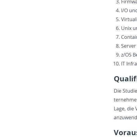
Firmwa
I/O un
Vir­tu­
Unix u
Con­ta
Server
z/OS Be
IT In­fr
Qual­i­
Die Studie
ternehmen 
Lage, die 
anzuwen­de
Vo­rau