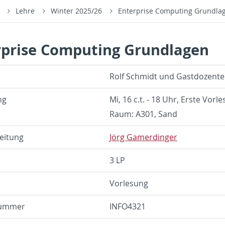
s
Lehre
Winter 2025/26
Enterprise Computing Grundla
rprise Computing Grundlagen
Rolf Schmidt und Gast­dozen­t
ng
Mi, 16 c.t. - 18 Uhr, Erste Vor
Raum: A301, Sand
eitung
Jörg Gamerdinger
3 LP
Vor­lesung
num­mer
IN­FO4321