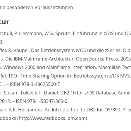
ine beson­deren Vo­raus­set­zun­gen
atur
schull, P. Her­rmann, W.G. Spruth. Einführung in z/OS und OS/
0.
­fel, R. Vau­pel. Das Be­trieb­ssys­tem z/OS und die zSeries. O
is. Die IBM-Main­frame-Ar­chitek­tur. Open Source Press, 2005
. Win­dows 2000 and Main­frame In­te­gra­tion. Macmil­lan Tech­
­fel. TSO : Time Shar­ing Op­tion im Be­trieb­ssys­tem z/OS MV
001. – ISBN 978-3-48625560-7
, Susan ; Luk­setich, Daniel: DB2 10 for z/OS Data­base Ad­min­i
 2012. – ISBN 978-1-58347-369-6
oan, A.K. Her­nan­dez. An In­tro­duc­tion to DB2 for OS/390. Pren
d­books (http://​www.​redbooks.​ibm.​com)