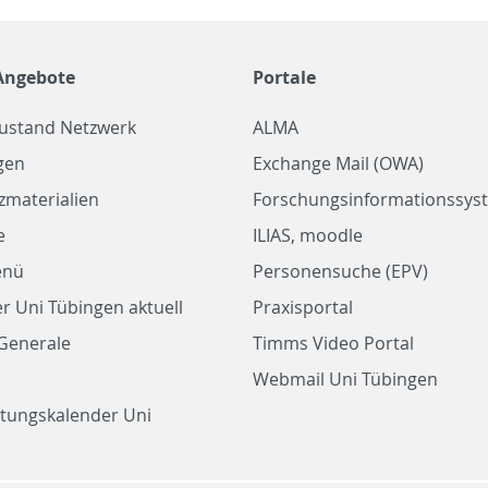
Angebote
Portale
zustand Netzwerk
ALMA
gen
Exchange Mail (OWA)
zmaterialien
Forschungsinformationssyst
e
ILIAS, moodle
enü
Personensuche (EPV)
r Uni Tübingen aktuell
Praxisportal
Generale
Timms Video Portal
Webmail Uni Tübingen
ltungskalender Uni