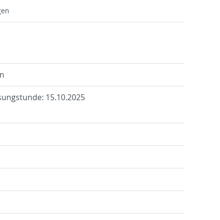
gen
en
­lesungstunde: 15.10.2025