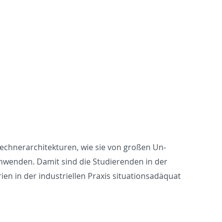
ech­ner­ar­chitek­turen, wie sie von großen Un­
n­wen­den. Damit sind die Studieren­den in der
 in der in­dus­triellen Praxis sit­u­a­tion­sadäquat