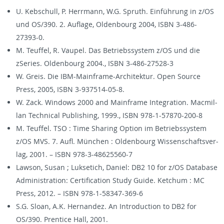
U. Keb­schull, P. Her­rmann, W.G. Spruth. Einführung in z/OS
und OS/390. 2. Au­flage, Old­en­bourg 2004, ISBN 3-486-
27393-0.
M. Teuf­fel, R. Vau­pel. Das Be­trieb­ssys­tem z/OS und die
zSeries. Old­en­bourg 2004., ISBN 3-486-27528-3
W. Greis. Die IBM-Main­frame-Ar­chitek­tur. Open Source
Press, 2005, ISBN 3-937514-05-8.
W. Zack. Win­dows 2000 and Main­frame In­te­gra­tion. Macmil­
lan Tech­ni­cal Pub­lish­ing, 1999., ISBN 978-1-57870-200-8
M. Teuf­fel. TSO : Time Shar­ing Op­tion im Be­trieb­ssys­tem
z/OS MVS. 7. Aufl. München : Old­en­bourg Wis­senschaftsver­
lag, 2001. – ISBN 978-3-48625560-7
Law­son, Susan ; Luk­setich, Daniel: DB2 10 for z/OS Data­base
Ad­min­is­tra­tion: Cer­ti­fi­ca­tion Study Guide. Ketchum : MC
Press, 2012. – ISBN 978-1-58347-369-6
S.G. Sloan, A.K. Her­nan­dez. An In­tro­duc­tion to DB2 for
OS/390. Pren­tice Hall, 2001.