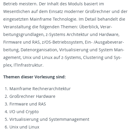
Be­trieb meis­tern. Der In­halt des Moduls basiert im
Wesentlichen auf dem Ein­satz mod­erner Großrech­ner und der
einge­set­zten Main­frame Tech­nolo­gie. Im De­tail be­han­delt die
Ve­r­anstal­tung die fol­gen­den The­men: Überblick, Ve­r­ar­
beitungs­grund­la­gen, z-Sys­tems Ar­chitek­tur und Hard­ware,
Firmware und RAS, z/OS-Be­trieb­ssys­tem, Ein- /Aus­gabev­er­ar­
beitung, Datenor­gan­i­sa­tion, Vir­tu­al­isierung und Sys­tem Man­
age­ment, Unix und Linux auf z-Sys­tems, Clus­ter­ing und Sys­
plex, IT­In­fra­struk­tur.
The­men dieser Vor­lesung sind:
Main­frame Rech­ner­ar­chitek­tur
Großrech­ner Hard­ware
Firmware und RAS
I/O und Crypto
Vir­tu­al­isierung und Sys­tem­man­age­ment
Unix und Linux