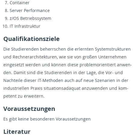
Con­tainer
Server Per­for­mance
z/OS Be­trieb­ssys­tem
IT In­fra­struk­tur
Qual­i­fika­tion­sziele
Die Studieren­den be­herrschen die er­lern­ten Sys­tem­struk­turen
und Rech­ner­ar­chitek­turen, wie sie von großen Un­ternehmen
einge­setzt wer­den und können diese prob­le­mori­en­tiert an­wen­
den. Damit sind die Studieren­den in der Lage, die Vor- und
Nachteile dieser IT-Meth­o­den auch auf neue Szenar­ien in der
in­dus­triellen Praxis sit­u­a­tion­sadäquat anzuwen­den und kom­
pe­tent zu er­weit­ern.
Vo­raus­set­zun­gen
Es gibt keine beson­deren Vo­raus­set­zun­gen
Lit­er­atur