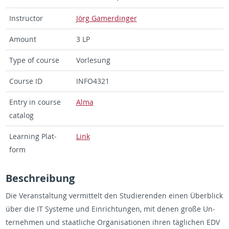
In­struc­tor
Jörg Gamerdinger
Amount
3 LP
Type of course
Vor­lesung
Course ID
IN­FO4321
Entry in course
Alma
cat­a­log
Learn­ing Plat­
Link
form
Beschrei­bung
Die Ve­r­anstal­tung ver­mit­telt den Studieren­den einen Überblick
über die IT Sys­teme und Ein­rich­tun­gen, mit denen große Un­
ternehmen und staatliche Or­gan­i­sa­tio­nen ihren täglichen EDV