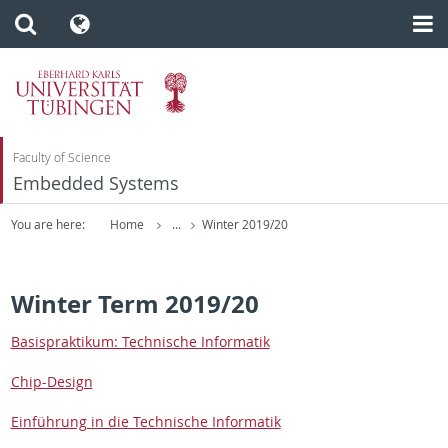
Faculty of Science
Embedded Systems
You are here:
Home
...
Winter 2019/20
Winter Term 2019/20
Ba­sis­prak­tikum: Tech­nis­che In­for­matik
Chip-De­sign
Einführung in die Tech­nis­che In­for­matik