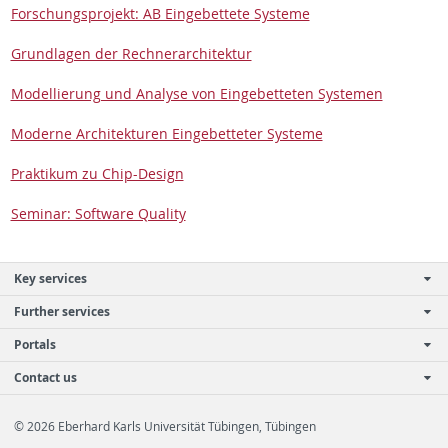
Forschung­spro­jekt: AB Einge­bet­tete Sys­teme
Grund­la­gen der Rech­ner­ar­chitek­tur
Mod­el­lierung und Analyse von Einge­bet­teten Sys­te­men
Mod­erne Ar­chitek­turen Einge­bet­teter Sys­teme
Prak­tikum zu Chip-De­sign
Sem­i­nar: Soft­ware Qual­ity
Key services
Further services
Portals
Contact us
© 2026 Eberhard Karls Universität Tübingen, Tübingen