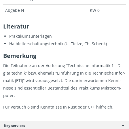
Ab­ga­be N
KW 6
Li­te­ra­tur
Prak­ti­kums­un­ter­la­gen
Halb­leit­erschal­tungs­tech­nik (U. Tiet­ze, Ch. Schenk)
Be­mer­kung
Die Teil­nah­me an der Vor­le­sung “Tech­ni­sche In­for­ma­tik 1 - Di­
gi­tal­tech­nik” bzw. ehe­mals “Ein­füh­rung in die Tech­ni­sche In­for­
ma­tik (ETI)” wird vor­aus­ge­setzt. Die darin er­wor­be­nen Kennt­
nis­se sind es­sen­ti­el­ler Be­stand­teil des Prak­ti­kums Mi­kro­com­
pu­ter.
Für Ver­such 6 sind Kennt­nis­se in Rust oder C++ hilf­reich.
Key services