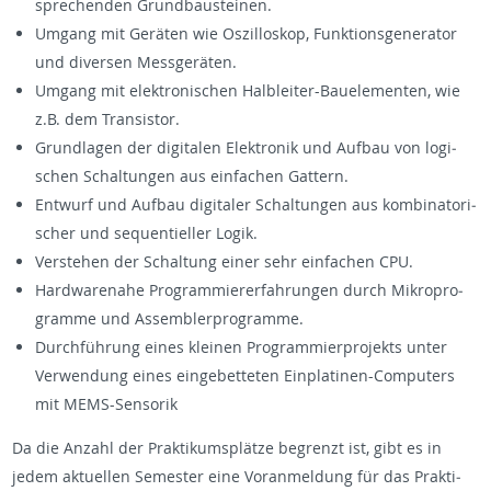
spre­chen­den Grund­bau­stei­nen.
Um­gang mit Ge­rä­ten wie Os­zil­lo­skop, Funk­ti­ons­ge­ne­ra­tor
und di­ver­sen Mess­ge­rä­ten.
Um­gang mit elek­tro­ni­schen Halb­lei­ter-Bau­ele­men­ten, wie
z.B. dem Tran­sis­tor.
Grund­la­gen der di­gi­ta­len Elek­tro­nik und Auf­bau von lo­gi­
schen Schal­tun­gen aus ein­fa­chen Gat­tern.
Ent­wurf und Auf­bau di­gi­ta­ler Schal­tun­gen aus kom­bi­na­to­ri­
scher und se­quen­ti­el­ler Logik.
Ver­ste­hen der Schal­tung einer sehr ein­fa­chen CPU.
Hard­ware­na­he Pro­gram­mier­erfah­run­gen durch Mi­kro­pro­
gram­me und As­sem­bler­pro­gram­me.
Durch­füh­rung eines klei­nen Pro­gram­mier­pro­jekts unter
Ver­wen­dung eines ein­ge­bet­te­ten Ein­pla­ti­nen-Com­pu­ters
mit MEMS-Sen­so­rik
Da die An­zahl der Prak­ti­kums­plät­ze be­grenzt ist, gibt es in
jedem ak­tu­el­len Se­mes­ter eine Vor­an­mel­dung für das Prak­ti­