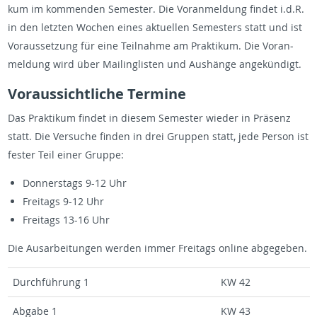
kum im kom­men­den Se­mes­ter. Die Vor­an­mel­dung fin­det i.d.R.
in den letz­ten Wo­chen eines ak­tu­el­len Se­mes­ters statt und ist
Vor­aus­set­zung für eine Teil­nah­me am Prak­ti­kum. Die Vor­an­
mel­dung wird über Mai­ling­lis­ten und Aus­hän­ge an­ge­kün­digt.
Vor­aus­sicht­li­che Ter­mi­ne
Das Prak­ti­kum fin­det in die­sem Se­mes­ter wie­der in Prä­senz
statt. Die Ver­su­che fin­den in drei Grup­pen statt, jede Per­son ist
fes­ter Teil einer Grup­pe:
Don­ners­tags 9-12 Uhr
Frei­tags 9-12 Uhr
Frei­tags 13-16 Uhr
Die Aus­ar­bei­tun­gen wer­den immer Frei­tags on­line ab­ge­ge­ben.
Durch­füh­rung 1
KW 42
Ab­ga­be 1
KW 43