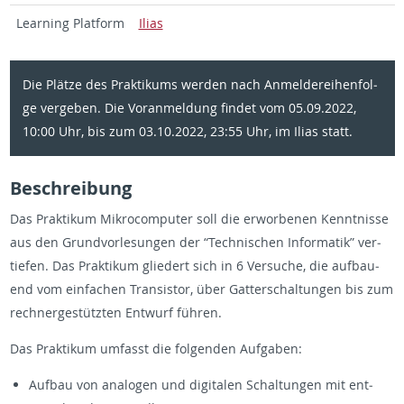
Learning Plat­form
Ilias
Die Plät­ze des Prak­ti­kums wer­den nach An­mel­de­rei­hen­fol­
ge ver­ge­ben. Die Vor­an­mel­dung fin­det vom 05.09.2022,
10:00 Uhr, bis zum 03.10.2022, 23:55 Uhr, im Ilias statt.
Be­schrei­bung
Das Prak­ti­kum Mi­kro­com­pu­ter soll die er­wor­be­nen Kennt­nis­se
aus den Grund­vor­le­sun­gen der “Tech­ni­schen In­for­ma­tik” ver­
tie­fen. Das Prak­ti­kum glie­dert sich in 6 Ver­su­che, die auf­bau­
end vom ein­fa­chen Tran­sis­tor, über Gat­ter­schal­tun­gen bis zum
rech­ner­ge­stütz­ten Ent­wurf füh­ren.
Das Prak­ti­kum um­fasst die fol­gen­den Auf­ga­ben:
Auf­bau von ana­lo­gen und di­gi­ta­len Schal­tun­gen mit ent­