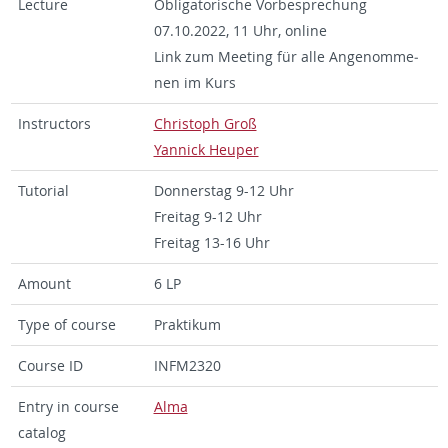
Lec­tu­re
Ob­li­ga­to­ri­sche Vor­be­spre­chung
07.10.2022, 11 Uhr, on­line
Link zum Mee­ting für alle An­ge­nom­me­
nen im Kurs
In­struc­tors
Chris­toph Groß
Yan­nick Heu­per
Tu­to­ri­al
Don­ners­tag 9-12 Uhr
Frei­tag 9-12 Uhr
Frei­tag 13-16 Uhr
Amount
6 LP
Type of cour­se
Prak­ti­kum
Cour­se ID
IN­F­M2320
Entry in cour­se
Alma
ca­ta­log