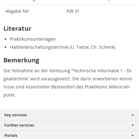
Ab­ga­be NV
KW 31
Li­te­ra­tur
Prak­ti­kums­un­ter­la­gen
Halb­leit­erschal­tungs­tech­nik (U. Tiet­ze, Ch. Schenk)
Be­mer­kung
Die Teil­nah­me an der Vor­le­sung “Tech­ni­sche In­for­ma­tik 1 - Di­
gi­tal­tech­nik” wird vor­aus­ge­setzt. Die darin er­wor­be­nen Kennt­
nis­se sind es­sen­ti­el­ler Be­stand­teil des Prak­ti­kums Mi­kro­com­
pu­ter.
Key services
Further services
Portals