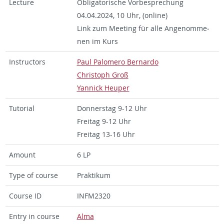
Lec­tu­re
Ob­li­ga­to­ri­sche Vor­be­spre­chung
04.04.2024, 10 Uhr, (on­line)
Link zum Mee­ting für alle An­ge­nom­me­
nen im Kurs
In­struc­tors
Paul Pa­lo­me­ro Ber­nar­do
Chris­toph Groß
Yan­nick Heu­per
Tu­to­ri­al
Don­ners­tag 9-12 Uhr
Frei­tag 9-12 Uhr
Frei­tag 13-16 Uhr
Amount
6 LP
Type of cour­se
Prak­ti­kum
Cour­se ID
IN­F­M2320
Entry in cour­se
Alma