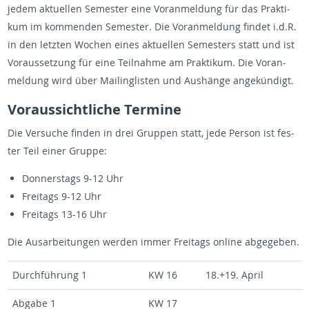
jedem ak­tu­el­len Se­mes­ter eine Vor­an­mel­dung für das Prak­ti­
kum im kom­men­den Se­mes­ter. Die Vor­an­mel­dung fin­det i.d.R.
in den letz­ten Wo­chen eines ak­tu­el­len Se­mes­ters statt und ist
Vor­aus­set­zung für eine Teil­nah­me am Prak­ti­kum. Die Vor­an­
mel­dung wird über Mai­ling­lis­ten und Aus­hän­ge an­ge­kün­digt.
Vor­aus­sicht­li­che Ter­mi­ne
Die Ver­su­che fin­den in drei Grup­pen statt, jede Per­son ist fes­
ter Teil einer Grup­pe:
Don­ners­tags 9-12 Uhr
Frei­tags 9-12 Uhr
Frei­tags 13-16 Uhr
Die Aus­ar­bei­tun­gen wer­den immer Frei­tags on­line ab­ge­ge­ben.
Durch­füh­rung 1
KW 16
18.+19. April
Ab­ga­be 1
KW 17