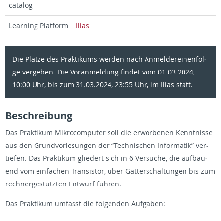
ca­ta­log
Learning Plat­form
Ilias
Die Plät­ze des Prak­ti­kums wer­den nach An­mel­de­rei­hen­fol­
ge ver­ge­ben. Die Vor­an­mel­dung fin­det vom 01.03.2024,
10:00 Uhr, bis zum 31.03.2024, 23:55 Uhr, im Ilias statt.
Be­schrei­bung
Das Prak­ti­kum Mi­kro­com­pu­ter soll die er­wor­be­nen Kennt­nis­se
aus den Grund­vor­le­sun­gen der “Tech­ni­schen In­for­ma­tik” ver­
tie­fen. Das Prak­ti­kum glie­dert sich in 6 Ver­su­che, die auf­bau­
end vom ein­fa­chen Tran­sis­tor, über Gat­ter­schal­tun­gen bis zum
rech­ner­ge­stütz­ten Ent­wurf füh­ren.
Das Prak­ti­kum um­fasst die fol­gen­den Auf­ga­ben: