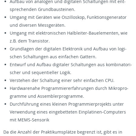
Auf­bau von ana­lo­gen und di­gi­ta­len Schal­tun­gen mit ent­
spre­chen­den Grund­bau­stei­nen.
Um­gang mit Ge­rä­ten wie Os­zil­lo­skop, Funk­ti­ons­ge­ne­ra­tor
und di­ver­sen Mess­ge­rä­ten.
Um­gang mit elek­tro­ni­schen Halb­lei­ter-Bau­ele­men­ten, wie
z.B. dem Tran­sis­tor.
Grund­la­gen der di­gi­ta­len Elek­tro­nik und Auf­bau von lo­gi­
schen Schal­tun­gen aus ein­fa­chen Gat­tern.
Ent­wurf und Auf­bau di­gi­ta­ler Schal­tun­gen aus kom­bi­na­to­ri­
scher und se­quen­ti­el­ler Logik.
Ver­ste­hen der Schal­tung einer sehr ein­fa­chen CPU.
Hard­ware­na­he Pro­gram­mier­erfah­run­gen durch Mi­kro­pro­
gram­me und As­sem­bler­pro­gram­me.
Durch­füh­rung eines klei­nen Pro­gram­mier­pro­jekts unter
Ver­wen­dung eines ein­ge­bet­te­ten Ein­pla­ti­nen-Com­pu­ters
mit MEMS-Sen­so­rik
Da die An­zahl der Prak­ti­kums­plät­ze be­grenzt ist, gibt es in