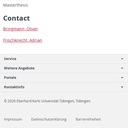
Mas­terthe­sis
Con­tact
Bring­mann, Oliver
Frischknecht, Adrian
Service
Weitere Angebote
Portale
Kontaktinfo
© 2026 Eberhard Karls Universität Tübingen, Tübingen
Impressum
Datenschutzerklärung
Barrierefreiheit