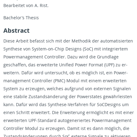
Bear­beitet von A. Rist.
Bach­e­lor’s The­sis
Ab­stract
Diese Ar­beit be­fasst sich mit der Methodik der au­toma­tisierten
Syn­these von Sys­tem-on-Chip De­signs (SoC) mit in­te­gri­ertem
Pow­er­man­age­ment Con­troller. Dazu wird die Grund­lage
geschaf­fen, das er­weit­erte Uni­fied Power For­mat (UPF) zu er­
weit­ern. Dafür wird un­ter­sucht, ob es möglich ist, ein Pow­er­
man­age­ment Con­troller (PMC) Modul mit einem er­weit­erten
Sys­tem zu erzeu­gen, welches auf­grund von ex­ter­nen Sig­nalen
eine sta­bile Zu­s­tandsänderung der Pow­er­states gewährleis­ten
kann. Dafür wird das Syn­these-Ver­fahren für SoCDe­signs um
einen Schritt er­weit­ert. Die Er­weiterung ermöglicht es mit einer
er­weit­erten UPF-Stan­dard au­to­gener­iertes Pow­er­man­age­ment
Con­troller Modul zu erzeu­gen. Damit ist es dann möglich, die
Zu­s­tandsänderun­gen durch SoC ex­terne Sig­nale zu ak­tivieren.